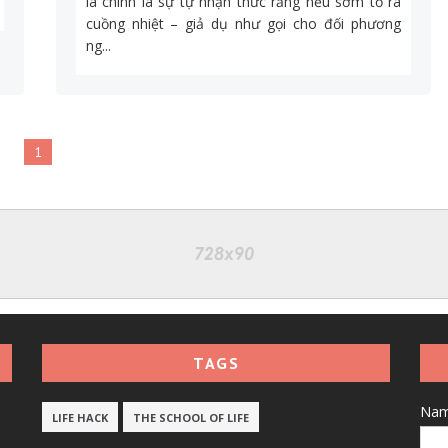
là chính là sự tự nhận thức rằng nếu sớm tỏ ra
cuồng nhiệt – giả dụ như gọi cho đối phương
ng...
1
TAGS
Na
LIFE HACK
THE SCHOOL OF LIFE