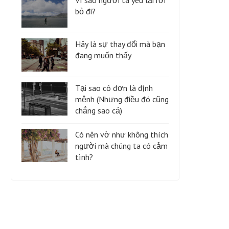
Vì sao người ta yêu lại rời
bỏ đi?
Hãy là sự thay đổi mà bạn
đang muốn thấy
Tại sao cô đơn là định
mệnh (Nhưng điều đó cũng
chẳng sao cả)
Có nên vờ như không thích
người mà chúng ta có cảm
tình?