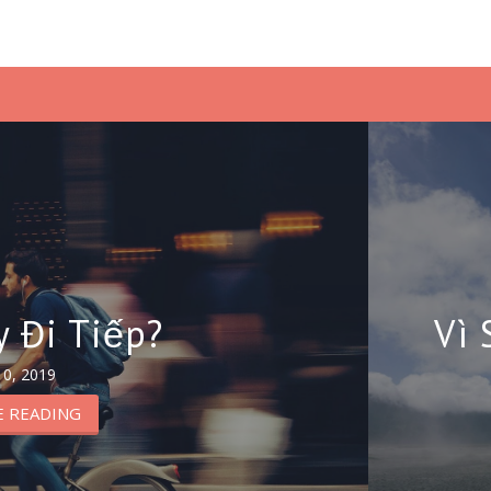
 Đi Tiếp?
Vì 
10, 2019
 READING