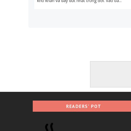
khó khăn và day dứt nhất trong đời. Vào bấ...
READERS' POT